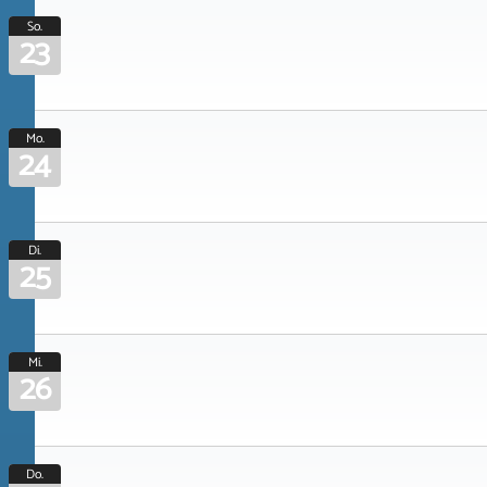
So.
23
Mo.
24
Di.
25
Mi.
26
Do.