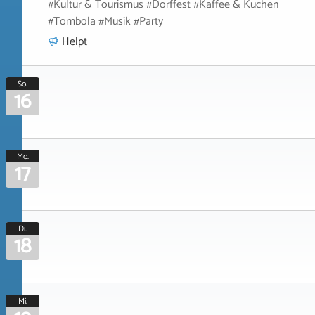
#Kultur & Tourismus #Dorffest #Kaffee & Kuchen
#Tombola #Musik #Party
Helpt
So.
16
Mo.
17
Di.
18
Mi.