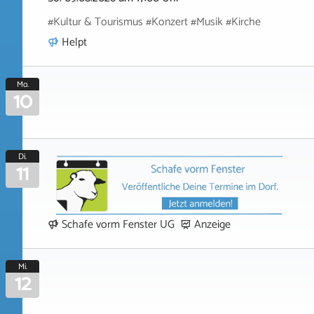
#Kultur & Tourismus #Konzert #Musik #Kirche
Helpt
Mo.
10
Di.
11
Schafe vorm Fenster UG
Anzeige
Mi.
12