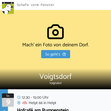
Schafe vorm Fenster
Mach' ein Foto von deinem Dorf.
So geht's
Voigtsdorf
Voigtsdorf
So.
12:30 - 15:00 Uhr
9
Helpt 66
in
Helpt
Hofcafé am Pumpensteig