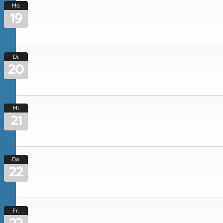
Mo.
19
Di.
20
Mi.
21
Do.
22
Fr.