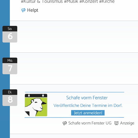
#Kultur & Tourismus #Musik #Konzert #Kirche
Helpt
So.
6
Mo.
7
Di.
8
Schafe vorm Fenster UG
Anzeige