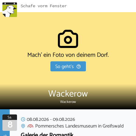
Schafe vorm Fenster
Mach' ein Foto von deinem Dorf.
So geht's
Wackerow
Wackerow
Sa.
08.08.2026
-
09.08.2026
8
Pommersches Landesmuseum
in
Greifswald
Galerie der Romantik