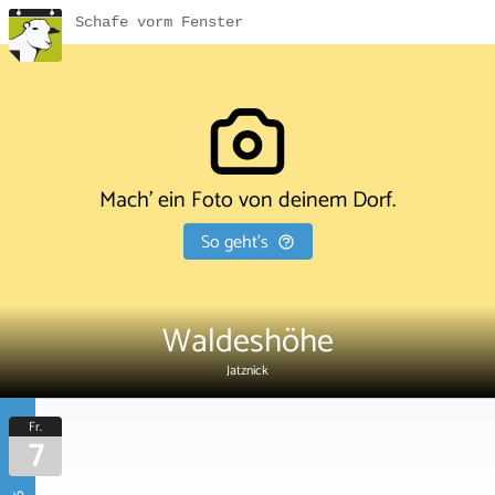
Schafe vorm Fenster
Mach' ein Foto von deinem Dorf.
So geht's
Waldeshöhe
Jatznick
Fr.
7