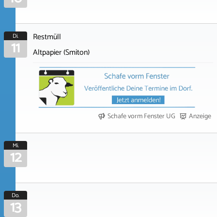
Restmüll
Di.
11
Altpapier (Smiton)
Schafe vorm Fenster UG
Anzeige
Mi.
12
Do.
13