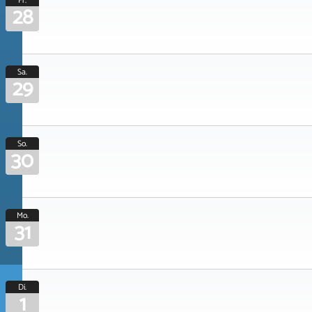
Fr.
28
Sa.
29
So.
30
Mo.
31
Di.
1