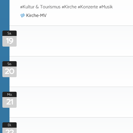
#Kultur & Tourismus #Kirche #Konzerte #Musik
Kirche-MV
Sa.
19
So.
20
Mo.
21
Di.
22