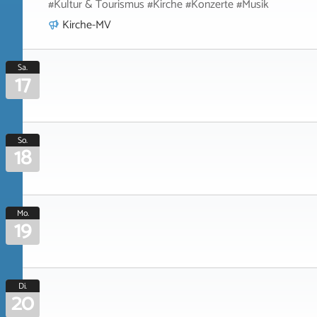
#Kultur & Tourismus #Kirche #Konzerte #Musik
Kirche-MV
Sa.
17
So.
18
Mo.
19
Di.
20