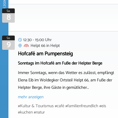
August 2026
Sa.
8
So.
12:30 - 15:00 Uhr
9
Helpt 66
in
Helpt
Hofcafé am Pumpensteig
Sonntags im Hofcafé am Fuße der Helpter Berge
Immer Sonntags, wenn das Wetter es zulässt, empfängt
Elena Eib im Woldegker Ortsteil Helpt 66, am Fuße der
Helpter Berge, ihre Gäste in gemütlicher…
mehr anzeigen
#Kultur & Tourismus #café #familienfreundlich #eis
#kuchen #natur