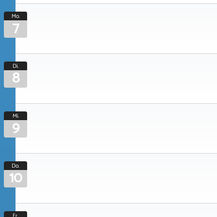
Mo.
7
Di.
8
Mi.
9
Do.
10
Fr.