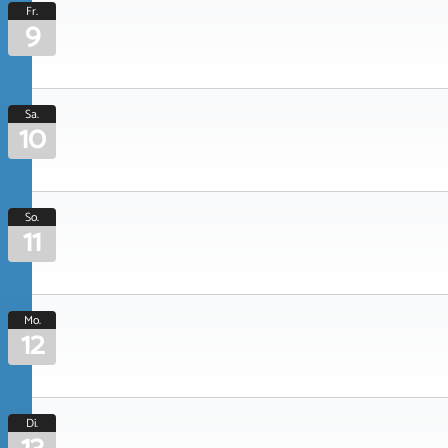
Fr.
9
Sa.
10
So.
11
Mo.
12
Di.