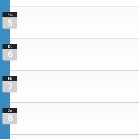
Mo.
5
Di.
6
Mi.
7
Do.
8