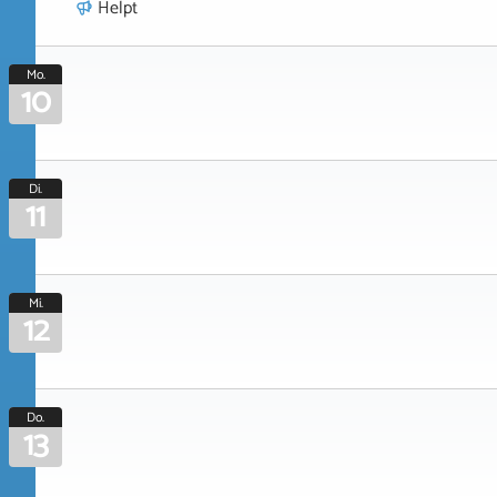
Helpt
Mo.
10
Di.
11
Mi.
12
Do.
13