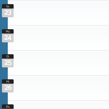
So.
23
Mo.
24
Di.
25
Mi.
26
Do.