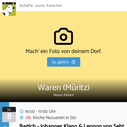
Schafe vorm Fenster
Mach' ein Foto von deinem Dorf.
So geht's
Waren (Müritz)
Waren (Müritz)
Sa.
16:00 - 17:00 Uhr
8
Kirche Nossentin
in
Silz
Bartich - Johannes Klang & Lennon von Seht