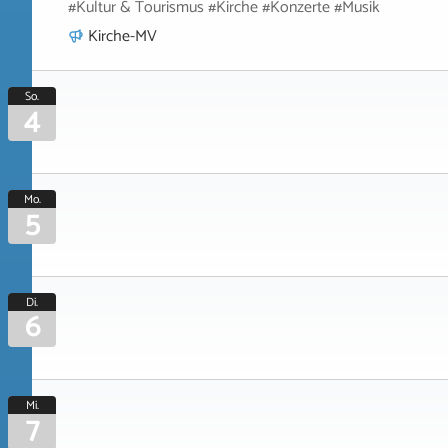
#Kultur & Tourismus #Kirche #Konzerte #Musik
Kirche-MV
So.
4
Mo.
5
Di.
6
Mi.
7