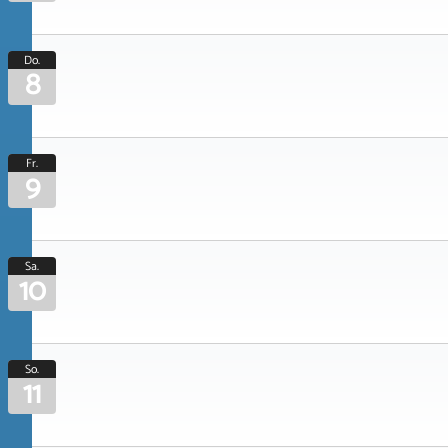
Do.
8
Fr.
9
Sa.
10
So.
11