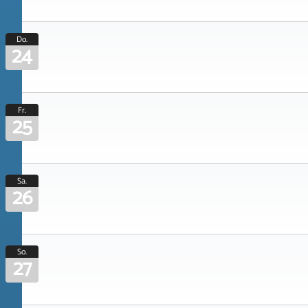
Do.
24
Fr.
25
Sa.
26
So.
27