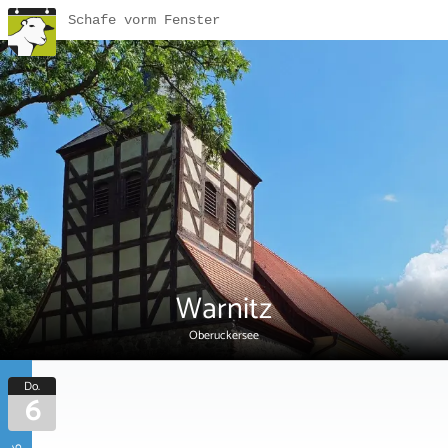
Schafe vorm Fenster
Warnitz
Oberuckersee
Do.
6