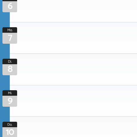
6
Mo.
7
Di.
8
Mi.
9
Do.
10