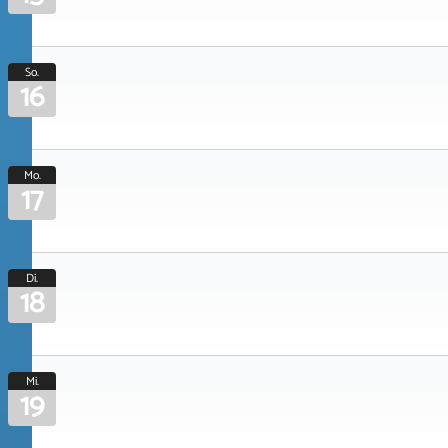
So.
16
Mo.
17
Di.
18
Mi.
19