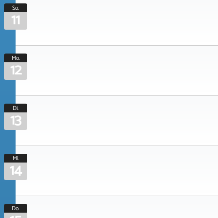
So.
11
Mo.
12
Di.
13
Mi.
14
Do.