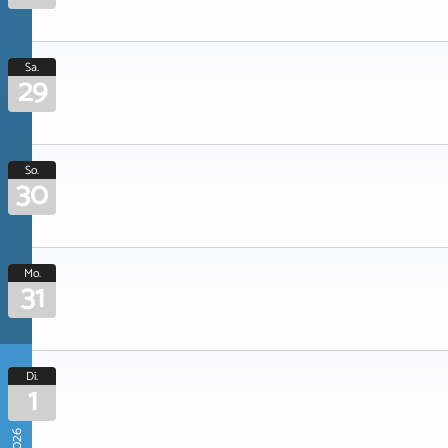
Sa.
29
So.
30
Mo.
31
Di.
1