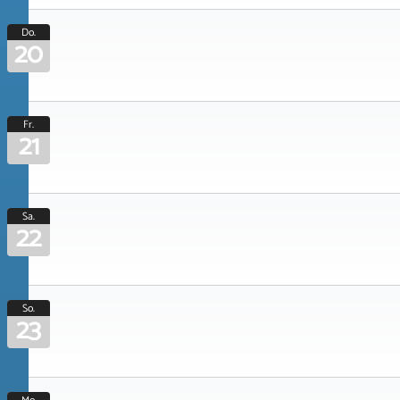
Do.
20
Fr.
21
Sa.
22
So.
23