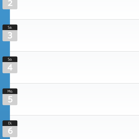
2
Sa.
3
So.
4
Mo.
5
Di.
6