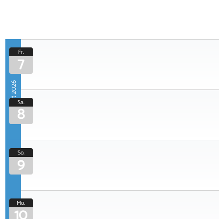
Fr.
7
August 2026
Sa.
8
So.
9
Mo.
10