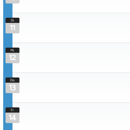
Di.
11
Mi.
12
Do.
13
Fr.
14