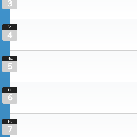
3
So.
4
Mo.
5
Di.
6
Mi.
7