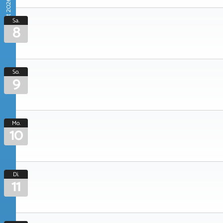
August 2026
Sa.
8
So.
9
Mo.
10
Di.
11