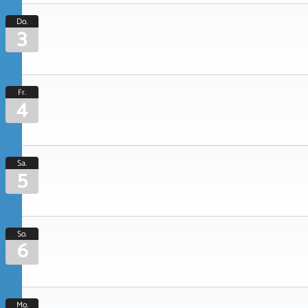
Do.
3
Fr.
4
Sa.
5
So.
6
Mo.