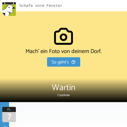
Schafe vorm Fenster
Mach' ein Foto von deinem Dorf.
So geht's
Wartin
Casekow
Fr.
7