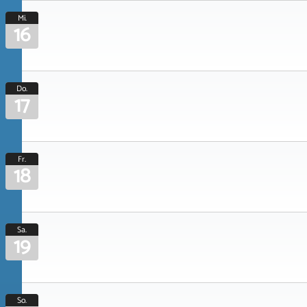
Mi.
16
Do.
17
Fr.
18
Sa.
19
So.