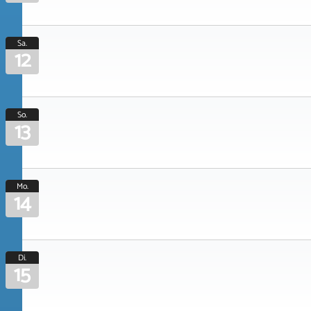
Sa.
12
So.
13
Mo.
14
Di.
15