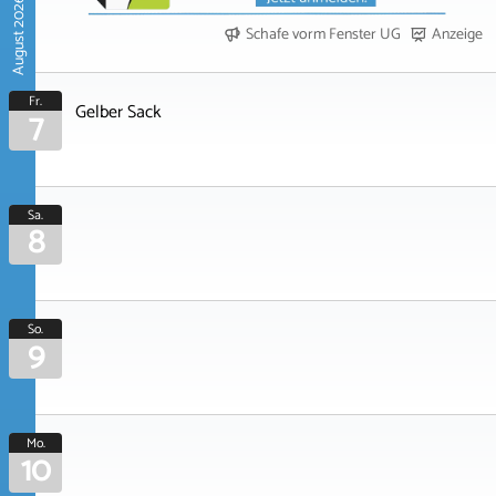
August 2026
Schafe vorm Fenster UG
Anzeige
Fr.
Gelber Sack
7
Sa.
8
So.
9
Mo.
10