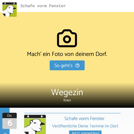
Schafe vorm Fenster
Mach' ein Foto von deinem Dorf.
So geht's
Wegezin
Krien
Do.
6