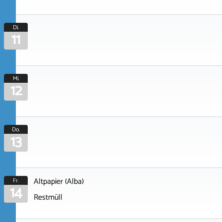
Di.
11
Mi.
12
Do.
13
Altpapier (Alba)
Fr.
14
Restmüll