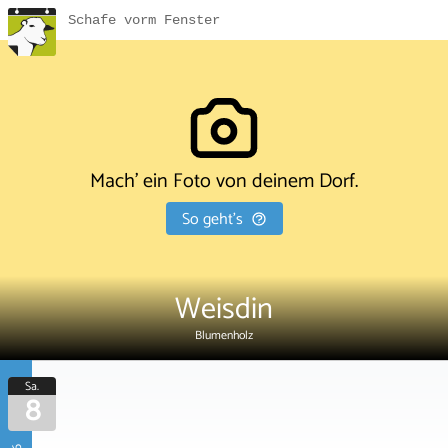
Schafe vorm Fenster
Mach' ein Foto von deinem Dorf.
So geht's
Weisdin
Blumenholz
Sa.
8