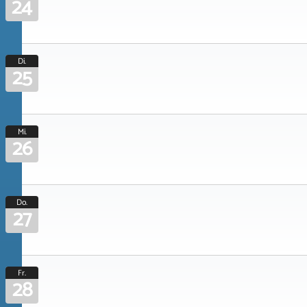
24
Di.
25
Mi.
26
Do.
27
Fr.
28