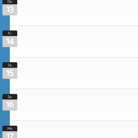
Do.
13
Fr.
14
Sa.
15
So.
16
Mo.
17