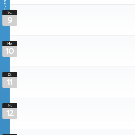
August 2026
So.
9
Mo.
10
Di.
11
Mi.
12