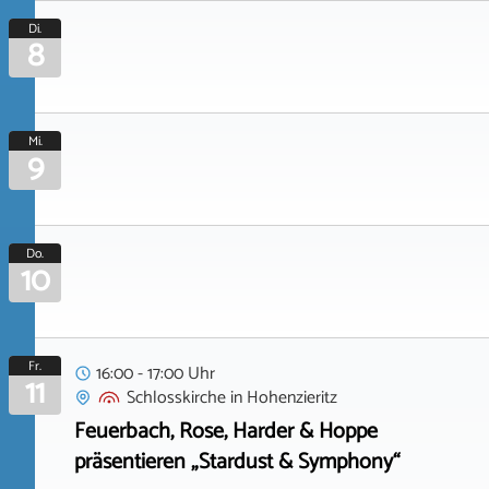
Di.
8
Mi.
9
Do.
10
Fr.
16:00 - 17:00 Uhr
11
Schlosskirche
in
Hohenzieritz
Feuerbach, Rose, Harder & Hoppe
präsentieren „Stardust & Symphony“