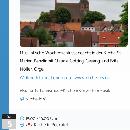
Musikalische Wochenschlussandacht in der Kirche St.
Marien Penzlinmit Claudia Götting, Gesang, und Brita
Möller, Orgel
Weitere Informationen unter
www.kirche-mv.de
#Kultur & Tourismus #Kirche #Konzerte #Musik
Kirche-MV
Sa.
15:00 - 16:00 Uhr
5
Kirche
in
Peckatel