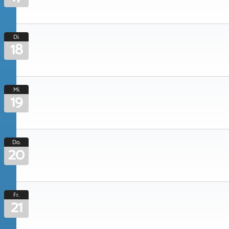
Di.
18
Mi.
19
Do.
20
Fr.
21