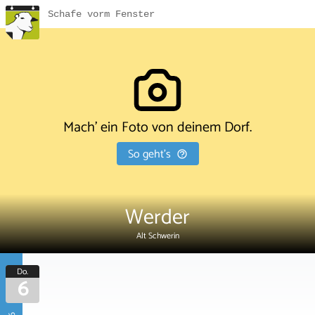
Schafe vorm Fenster
Mach' ein Foto von deinem Dorf.
So geht's
Werder
Alt Schwerin
Do.
6