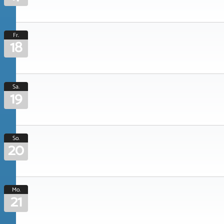
Fr.
18
Sa.
19
So.
20
Mo.
21