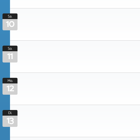
Sa.
10
So.
11
Mo.
12
Di.
13