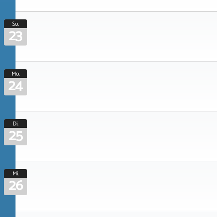
So.
23
Mo.
24
Di.
25
Mi.
26