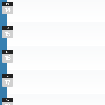
Mi.
14
Do.
15
Fr.
16
Sa.
17
So.