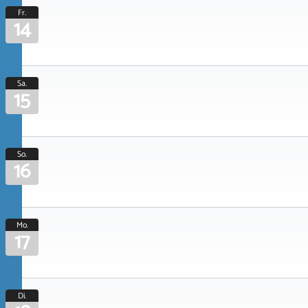
Fr.
14
Sa.
15
So.
16
Mo.
17
Di.