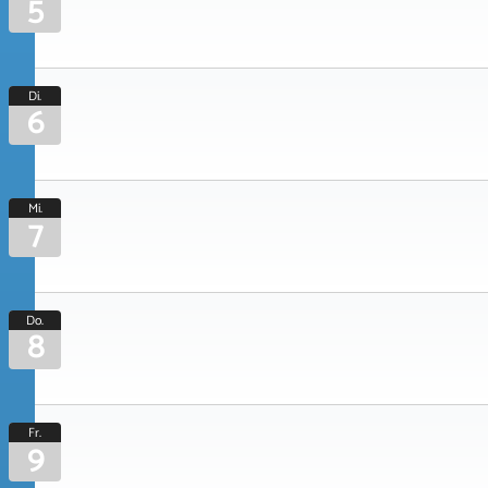
5
Di.
6
Mi.
7
Do.
8
Fr.
9