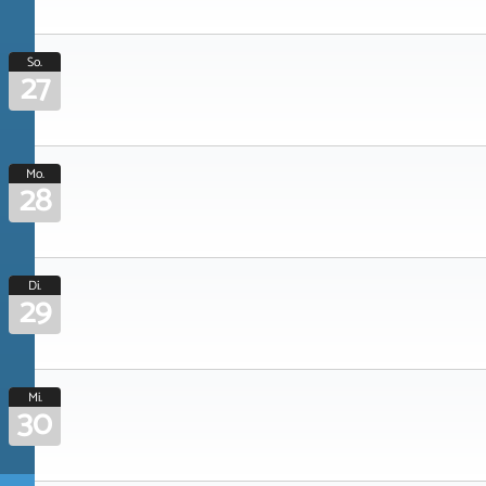
So.
27
Mo.
28
Di.
29
Mi.
30