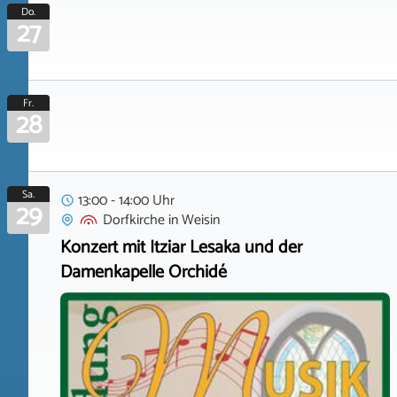
Do.
27
Fr.
28
Sa.
13:00 - 14:00 Uhr
29
Dorfkirche
in
Weisin
Konzert mit Itziar Lesaka und der
Damenkapelle Orchidé