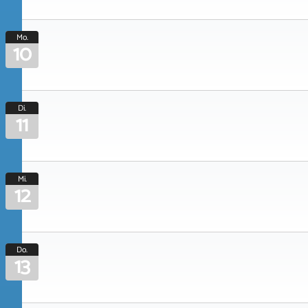
Mo.
10
Di.
11
Mi.
12
Do.
13