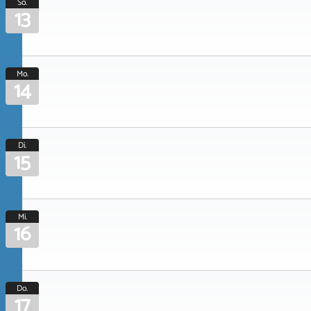
So.
13
Mo.
14
Di.
15
Mi.
16
Do.
17