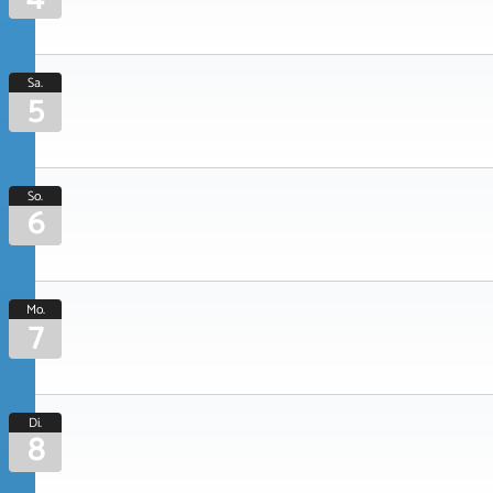
Sa.
5
So.
6
Mo.
7
Di.
8