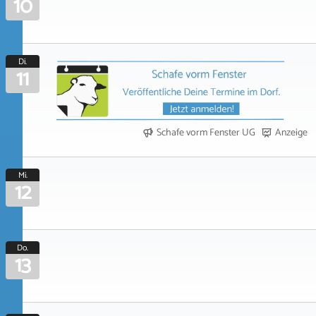
10
Di.
11
Schafe vorm Fenster UG
Anzeige
Mi.
12
Do.
13