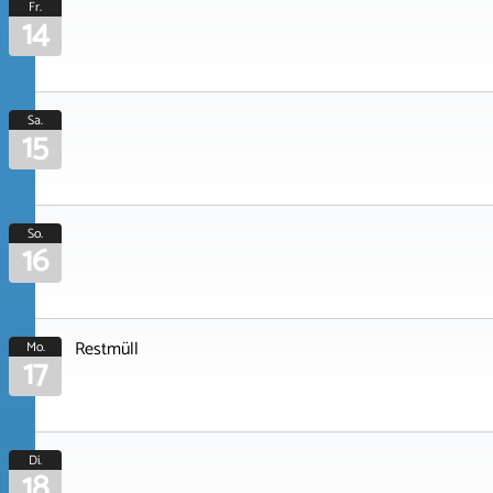
Fr.
14
Sa.
15
So.
16
Restmüll
Mo.
17
Di.
18