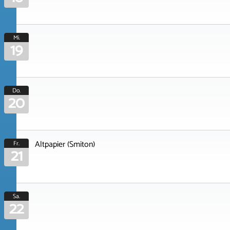
Mi.
19
Do.
20
Altpapier (Smiton)
Fr.
21
Sa.
22