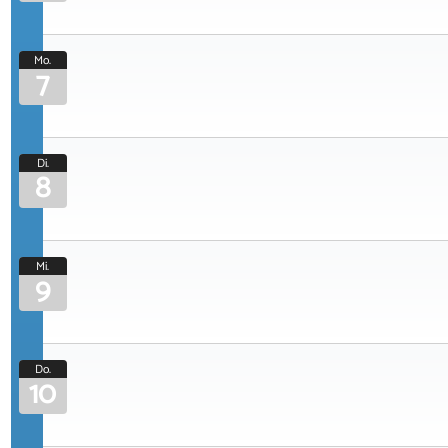
Mo.
7
Di.
8
Mi.
9
Do.
10