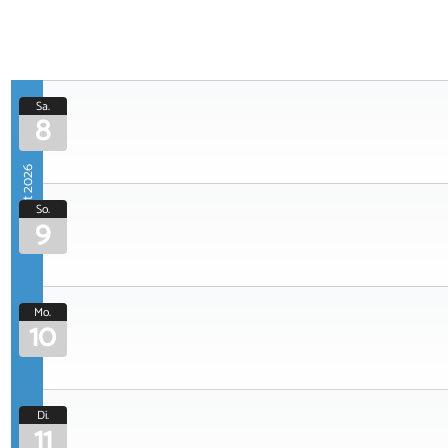
Sa.
8
August 2026
So.
9
Mo.
10
Di.
11