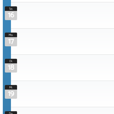
So.
16
Mo.
17
Di.
18
Mi.
19
Do.