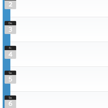
2
Do.
3
Fr.
4
Sa.
5
So.
6