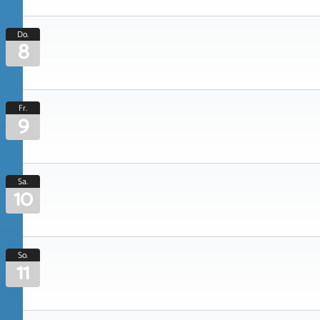
Do.
8
Fr.
9
Sa.
10
So.
11