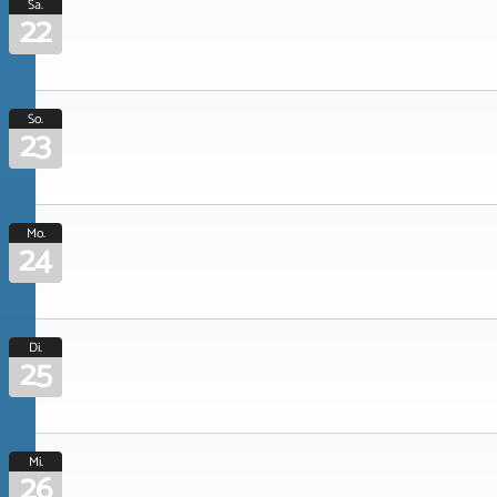
Sa.
22
So.
23
Mo.
24
Di.
25
Mi.
26