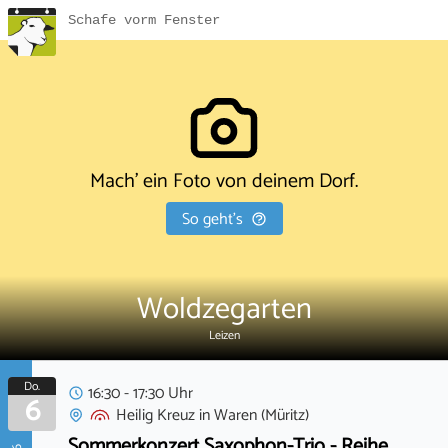
Schafe vorm Fenster
Mach' ein Foto von deinem Dorf.
So geht's
Woldzegarten
Leizen
Do.
16:30 - 17:30 Uhr
6
Heilig Kreuz
in
Waren (Müritz)
Sommerkonzert Saxophon-Trio - Reihe