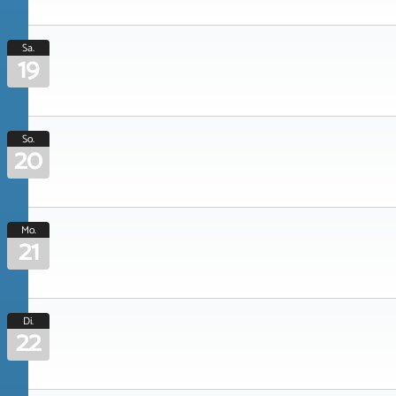
Sa.
19
So.
20
Mo.
21
Di.
22