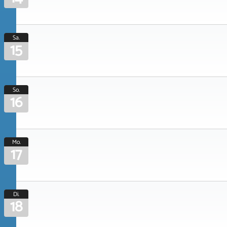
Sa.
15
So.
16
Mo.
17
Di.
18