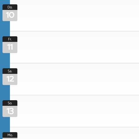
Do.
10
Fr.
11
Sa.
12
So.
13
Mo.