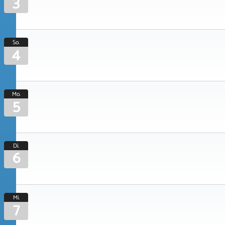
3
So.
4
Mo.
5
Di.
6
Mi.
7