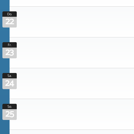
Do.
22
Fr.
23
Sa.
24
So.
25