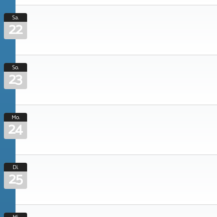
Sa.
22
So.
23
Mo.
24
Di.
25