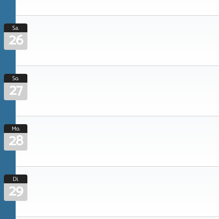
Sa.
26
So.
27
Mo.
28
Di.
29