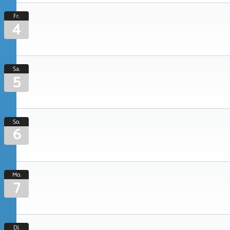
Fr.
4
Sa.
5
So.
6
Mo.
7
Di.