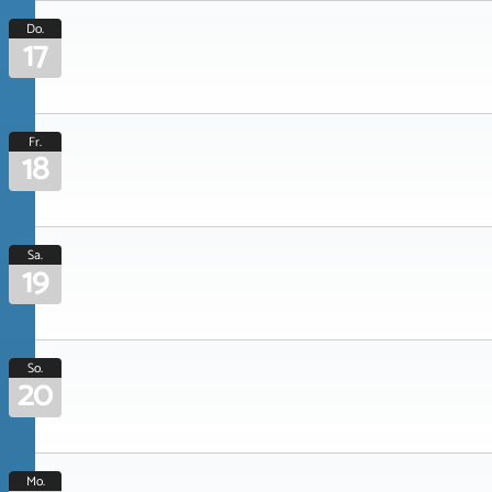
Do.
17
Fr.
18
Sa.
19
So.
20
Mo.