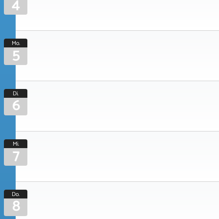
4
Mo.
5
Di.
6
Mi.
7
Do.
8