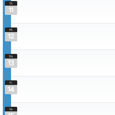
Di.
11
Mi.
12
Do.
13
Fr.
14
Sa.