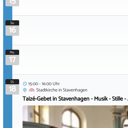
15
So.
16
Mo.
17
Di.
15:00 - 16:00 Uhr
18
Stadtkirche
in
Stavenhagen
Taizé-Gebet in Stavenhagen - Musik - Stille -