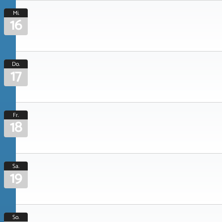
Mi.
16
Do.
17
Fr.
18
Sa.
19
So.