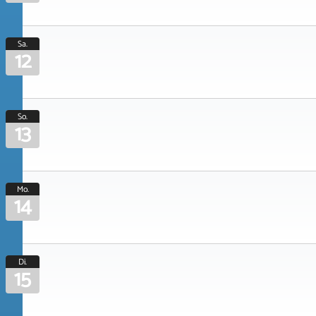
Sa.
12
So.
13
Mo.
14
Di.
15