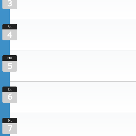
3
So.
4
Mo.
5
Di.
6
Mi.
7