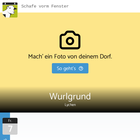
Schafe vorm Fenster
Mach' ein Foto von deinem Dorf.
So geht's
Wurlgrund
Lychen
Fr.
7