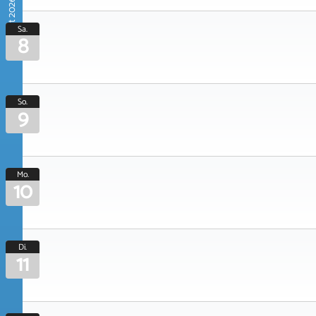
August 2026
Sa.
8
So.
9
Mo.
10
Di.
11