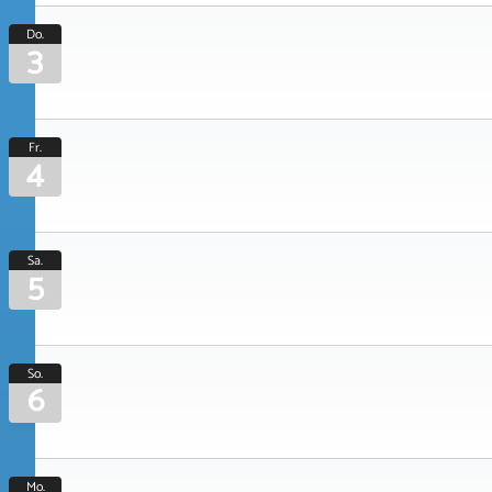
Do.
3
Fr.
4
Sa.
5
So.
6
Mo.