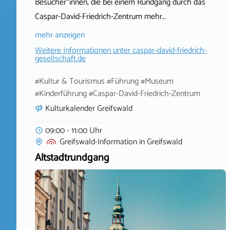
Besucher*innen, die bei einem Rundgang durch das
Caspar-David-Friedrich-Zentrum mehr…
mehr anzeigen
Weitere Informationen unter
caspar-david-friedrich-
gesellschaft.de
#Kultur & Tourismus #Führung #Museum
#Kinderführung #Caspar-David-Friedrich-Zentrum
Kulturkalender Greifswald
09:00 - 11:00 Uhr
Greifswald-Information
in
Greifswald
Altstadtrundgang