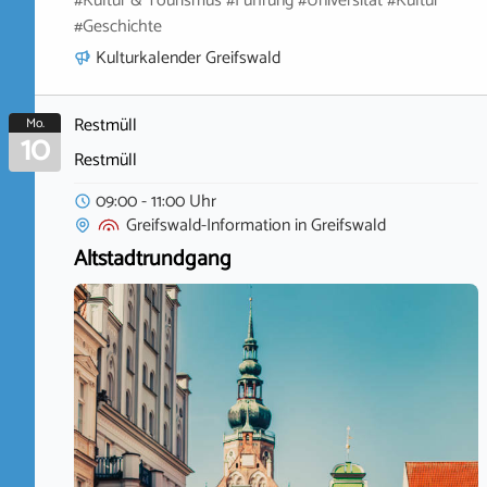
#Kultur & Tourismus #Führung #Universität #Kultur
#Geschichte
Kulturkalender Greifswald
Restmüll
Mo.
10
Restmüll
09:00 - 11:00 Uhr
Greifswald-Information
in
Greifswald
Altstadtrundgang