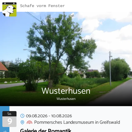
Schafe vorm Fenster
Wusterhusen
Wusterhusen
So.
09.08.2026
-
10.08.2026
9
Pommersches Landesmuseum
in
Greifswald
Galerie der Romantik