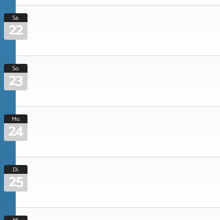
Sa.
22
So.
23
Mo.
24
Di.
25