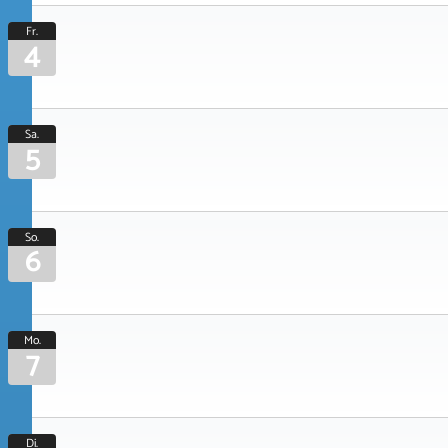
Fr.
4
Sa.
5
So.
6
Mo.
7
Di.