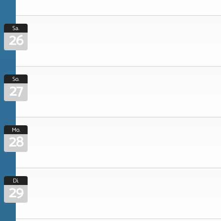
Sa.
26
So.
27
Mo.
28
Di.
29