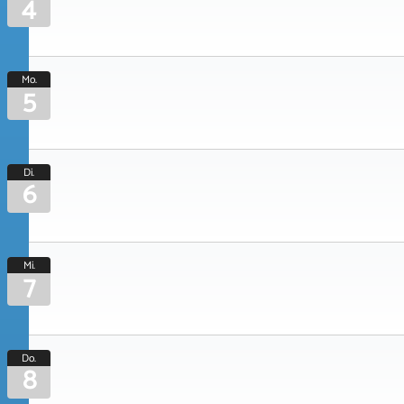
4
Mo.
5
Di.
6
Mi.
7
Do.
8