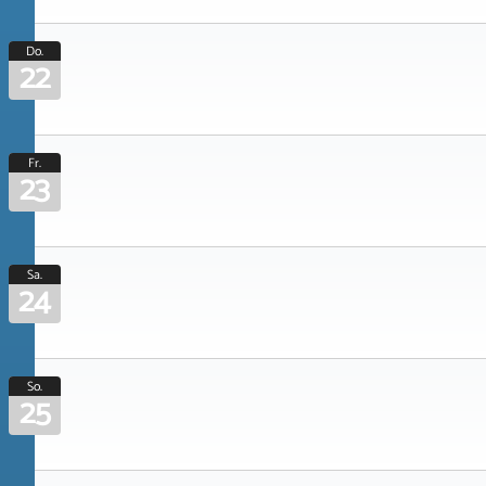
Do.
22
Fr.
23
Sa.
24
So.
25