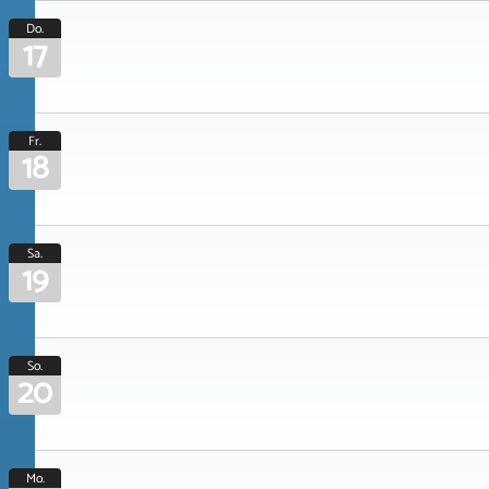
Do.
17
Fr.
18
Sa.
19
So.
20
Mo.